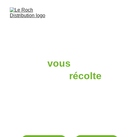
Avec 
vous
, tournés 
vers la 
récolte
Le Roch Distribution assure 
la vente et la 
location de matériel agricole
 . Situé à Guer 
dans le Morbihan, nous proposons du matériel 
neuf et d'occasion
. Nous sommes 
importateur
exclusif
 de nos marques.