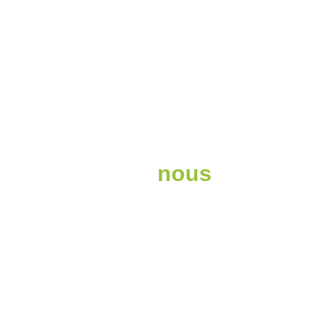
Contactez-
nous
Adresse
P.A du Bourgeais, 56380 GUER
Téléphone
02 97 72 54 59